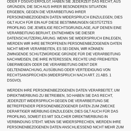
ODER F DSGVO ERFOLGT, HABEN SIE JEDERZEIT DAS RECHT, AUS
GRÜNDEN, DIE SICH AUS IHRER BESONDEREN SITUATION
ERGEBEN, GEGEN DIE VERARBEITUNG IHRER
PERSONENBEZOGENEN DATEN WIDERSPRUCH EINZULEGEN; DIES
GILT AUCH FÜR EIN AUF DIESE BESTIMMUNGEN GESTÜTZTES
PROFILING. DIE JEWEILIGE RECHTSGRUNDLAGE, AUF DENEN EINE
VERARBEITUNG BERUHT, ENTNEHMEN SIE DIESER
DATENSCHUTZERKLÄRUNG. WENN SIE WIDERSPRUCH EINLEGEN,
WERDEN WIR IHRE BETROFFENEN PERSONENBEZOGENEN DATEN
NICHT MEHR VERARBEITEN, ES SEI DENN, WIR KÖNNEN
ZWINGENDE SCHUTZWÜRDIGE GRÜNDE FÜR DIE VERARBEITUNG
NACHWEISEN, DIE IHRE INTERESSEN, RECHTE UND FREIHEITEN
ÜBERWIEGEN ODER DIE VERARBEITUNG DIENT DER
GELTENDMACHUNG, AUSÜBUNG ODER VERTEIDIGUNG VON
RECHTSANSPRÜCHEN (WIDERSPRUCH NACH ART. 21 ABS. 1
DSGVO).
WERDEN IHRE PERSONENBEZOGENEN DATEN VERARBEITET, UM
DIREKTWERBUNG ZU BETREIBEN, SO HABEN SIE DAS RECHT,
JEDERZEIT WIDERSPRUCH GEGEN DIE VERARBEITUNG SIE
BETREFFENDER PERSONENBEZOGENER DATEN ZUM ZWECKE
DERARTIGER WERBUNG EINZULEGEN; DIES GILT AUCH FÜR DAS
PROFILING, SOWEIT ES MIT SOLCHER DIREKTWERBUNG IN
VERBINDUNG STEHT. WENN SIE WIDERSPRECHEN, WERDEN IHRE
PERSONENBEZOGENEN DATEN ANSCHLIESSEND NICHT MEHR ZUM